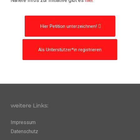
Nähere Infos zur Initiative gibt es
hier
.
Hier Petition unterzeichnen!
Als Unterstützer*in registrieren
weitere Links:
Impressum
Datenschutz